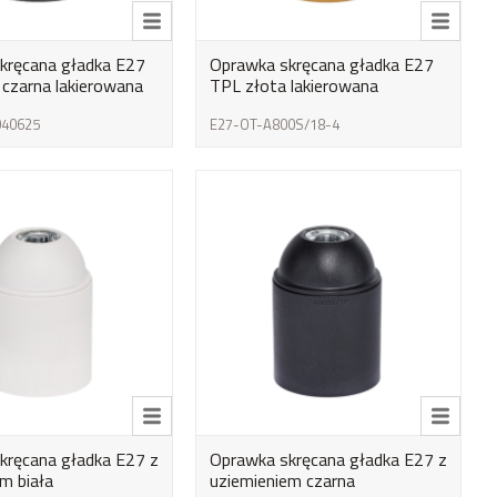
kręcana gładka E27
Oprawka skręcana gładka E27
czarna lakierowana
TPL złota lakierowana
040625
E27-OT-A800S/18-4
kręcana gładka E27 z
Oprawka skręcana gładka E27 z
m biała
uziemieniem czarna