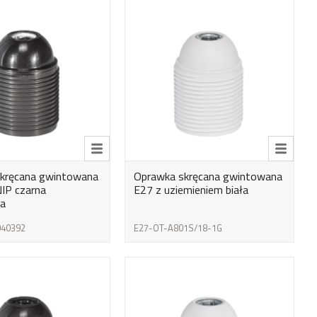
kręcana gwintowana
Oprawka skręcana gwintowana
IP czarna
E27 z uziemieniem biała
na
040392
E27-OT-A801S/18-1G