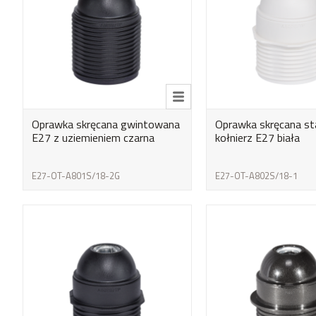
Oprawka skręcana gwintowana
Oprawka skręcana st
E27 z uziemieniem czarna
kołnierz E27 biała
E27-OT-A801S/18-2G
E27-OT-A802S/18-1