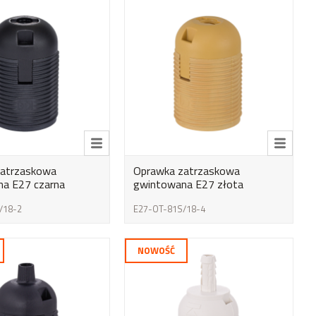
zatrzaskowa
Oprawka zatrzaskowa
a E27 czarna
gwintowana E27 złota
/18-2
E27-OT-81S/18-4
NOWOŚĆ