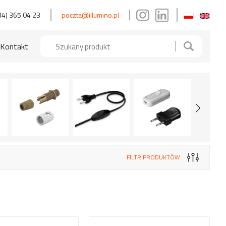
34) 365 04 23
poczta@illumino.pl
Kontakt
FILTR PRODUKTÓW