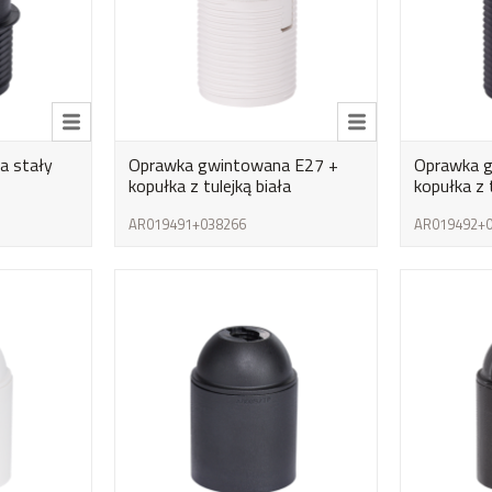
a stały
Oprawka gwintowana E27 +
Oprawka 
kopułka z tulejką biała
kopułka z 
AR019491+038266
AR019492+