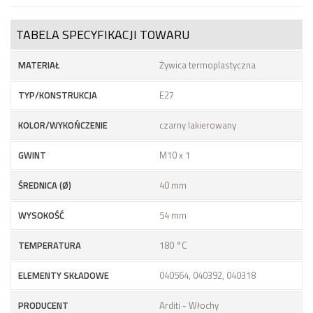
TABELA SPECYFIKACJI TOWARU
MATERIAŁ
Żywica termoplastyczna
TYP/KONSTRUKCJA
E27
KOLOR/WYKOŃCZENIE
czarny lakierowany
GWINT
M10 x 1
ŚREDNICA (Ø)
40 mm
WYSOKOŚĆ
54 mm
TEMPERATURA
180 °C
ELEMENTY SKŁADOWE
040564, 040392, 040318
PRODUCENT
Arditi - Włochy