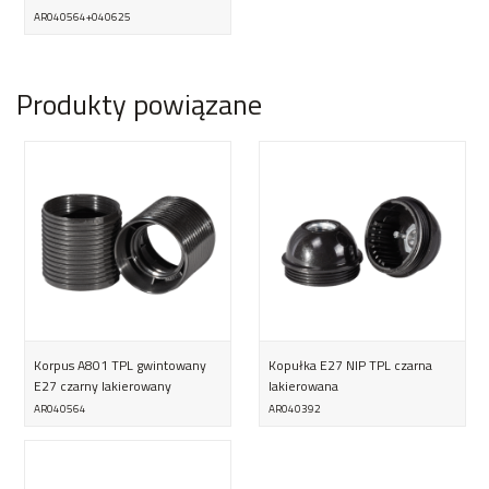
AR040564+040625
Produkty powiązane
Korpus A801 TPL gwintowany
Kopułka E27 NIP TPL czarna
E27 czarny lakierowany
lakierowana
AR040564
AR040392