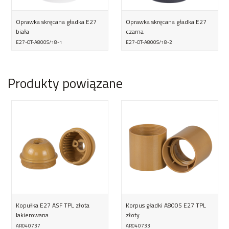
Oprawka skręcana gładka E27
Oprawka skręcana gładka E27
biała
czarna
E27-OT-A800S/18-1
E27-OT-A800S/18-2
Produkty powiązane
Kopułka E27 ASF TPL złota
Korpus gładki A800S E27 TPL
lakierowana
złoty
AR040737
AR040733