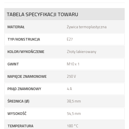
TABELA SPECYFIKACJI TOWARU
MATERIAŁ
Żywica termoplastyczna
TYP/KONSTRUKCJA
E27
KOLOR/WYKOŃCZENIE
Złoty lakierowany
GWINT
M10 x 1
NAPIĘCIE ZNAMIONOWE
250 V
PRĄD ZNAMIONOWY
4 A
ŚREDNICA (Ø)
38,5 mm
WYSOKOŚĆ
54,5 mm
TEMPERATURA
180 °C