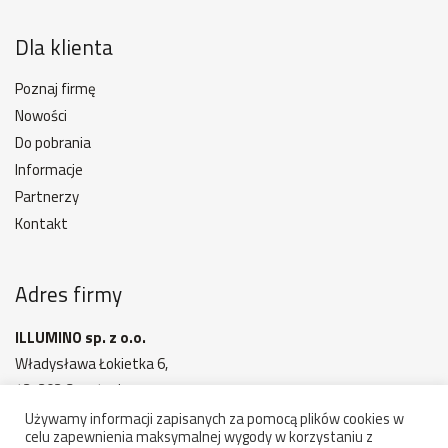
Dla klienta
Poznaj firmę
Nowości
Do pobrania
Informacje
Partnerzy
Kontakt
Adres firmy
ILLUMINO sp. z o.o.
Władysława Łokietka 6,
42-202 Częstochowa
MAPA DOJAZDU
Używamy informacji zapisanych za pomocą plików cookies w
celu zapewnienia maksymalnej wygody w korzystaniu z
Godziny otwarcia: 7:00 - 15:00