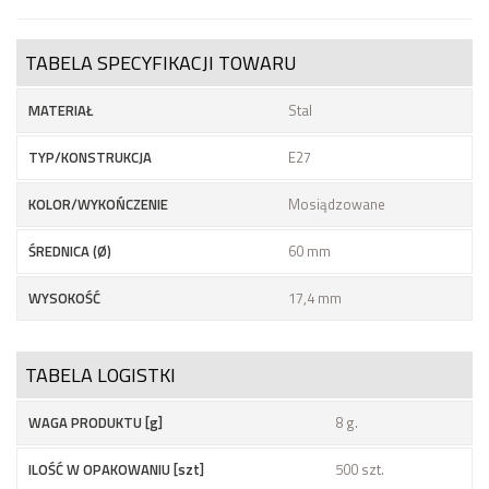
TABELA SPECYFIKACJI TOWARU
MATERIAŁ
Stal
TYP/KONSTRUKCJA
E27
KOLOR/WYKOŃCZENIE
Mosiądzowane
ŚREDNICA (Ø)
60 mm
WYSOKOŚĆ
17,4 mm
TABELA LOGISTKI
WAGA PRODUKTU [g]
8 g.
ILOŚĆ W OPAKOWANIU [szt]
500 szt.