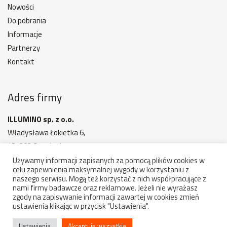
Nowości
Do pobrania
Informacje
Partnerzy
Kontakt
Adres firmy
ILLUMINO sp. z o.o.
Władysława Łokietka 6,
42-202 Częstochowa
MAPA DOJAZDU
Używamy informacji zapisanych za pomocą plików cookies w
celu zapewnienia maksymalnej wygody w korzystaniu z
Godziny otwarcia: 7:00 - 15:00
naszego serwisu. Mogą też korzystać z nich współpracujące z
nami firmy badawcze oraz reklamowe. Jeżeli nie wyrażasz
zgody na zapisywanie informacji zawartej w cookies zmień
ustawienia klikając w przycisk "Ustawienia".
Copyright 2022-2026 illumino - komponenty, oświetlenie.
Wszelkie prawa zastrzeżone
Ustawienia
Akceptuję wszystkie