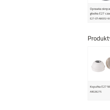
Oprawka skręc
gładka E27 cza
E27-OT-A800S/1
Produkt
Kopułka E27 NI
AR028275