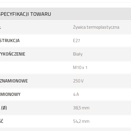
SPECYFIKACJI TOWARU
Ł
Żywica termoplastyczna
STRUKCJA
E27
YKOŃCZENIE
Biały
M10 x 1
E ZNAMIONOWE
250 V
AMIONOWY
4 A
 (Ø)
38,5 mm
ŚĆ
54,2 mm