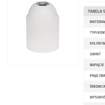
TABELA 
MATERIA
TYP/KON
KOLOR/W
GWINT
NAPIĘCI
PRĄD ZN
ŚREDNICA
WYSOKO