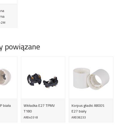
ana
rna
8-2M
y powiązane
P biała
Wkładka E27 TPMV
Korpus gładki A800S
T180
E27 biały
AR040318
AR038233