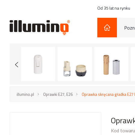
Od 35 lat na rynku
Pozna
illumino.pl
Oprawki E27, E26
Oprawka skręcana gładka E27 
Oprawk
Kod towar