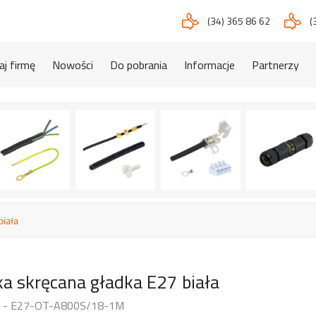
(34) 365 86 62
(
j firmę
Nowości
Do pobrania
Informacje
Partnerzy
biała
a skręcana gładka E27 biała
u - E27-OT-A800S/18-1M