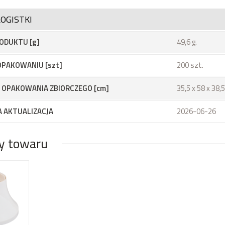
OGISTKI
ODUKTU [g]
49,6 g.
OPAKOWANIU [szt]
200 szt.
 OPAKOWANIA ZBIORCZEGO [cm]
35,5 x 58 x 38,
 AKTUALIZACJA
2026-06-26
y towaru