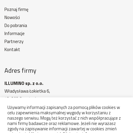
Poznaj firmę
Nowości
Do pobrania
Informacje
Partnerzy
Kontakt
Adres firmy
ILLUMINO sp. z o.o.
Władysława Łokietka 6,
42-202 Częstochowa
MAPA DOJAZDU
Używamy informacji zapisanych za pomocą plików cookies w
celu zapewnienia maksymalnej wygody w korzystaniu z
Godziny otwarcia: 7:00 - 15:00
naszego serwisu. Mogą też korzystać z nich współpracujące z
nami firmy badawcze oraz reklamowe. Jeżeli nie wyrażasz
zgody na zapisywanie informacji zawartej w cookies zmień