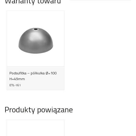
Warianty towaru
Podsufitka – półkulka Ø=100
H=49mm
ETŁ-161
Produkty powiązane