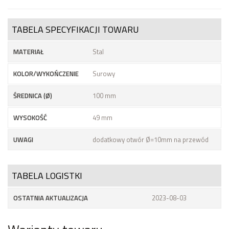
TABELA SPECYFIKACJI TOWARU
MATERIAŁ
Stal
KOLOR/WYKOŃCZENIE
Surowy
ŚREDNICA (Ø)
100 mm
WYSOKOŚĆ
49 mm
UWAGI
dodatkowy otwór Ø=10mm na przewód
TABELA LOGISTKI
OSTATNIA AKTUALIZACJA
2023-08-03