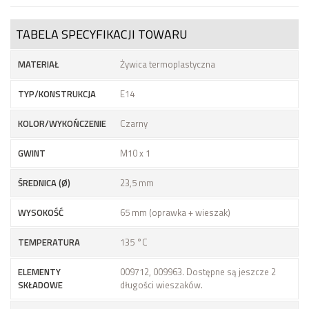
TABELA SPECYFIKACJI TOWARU
MATERIAŁ
Żywica termoplastyczna
TYP/KONSTRUKCJA
E14
KOLOR/WYKOŃCZENIE
Czarny
GWINT
M10 x 1
ŚREDNICA (Ø)
23,5 mm
WYSOKOŚĆ
65 mm (oprawka + wieszak)
TEMPERATURA
135 °C
ELEMENTY
009712, 009963. Dostępne są jeszcze 2
SKŁADOWE
długości wieszaków.