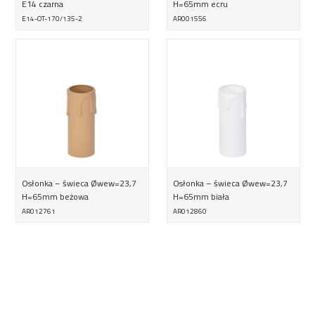
E14 czarna
H=65mm ecru
E14-OT-170/135-2
AR001556
Osłonka – świeca Øwew=23,7
Osłonka – świeca Øwew=23,7
H=65mm beżowa
H=65mm biała
AR012761
AR012860