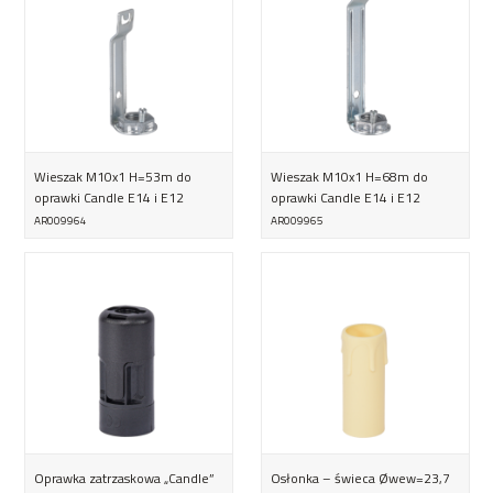
Wieszak M10x1 H=53m do
Wieszak M10x1 H=68m do
oprawki Candle E14 i E12
oprawki Candle E14 i E12
AR009964
AR009965
Oprawka zatrzaskowa „Candle”
Osłonka – świeca Øwew=23,7