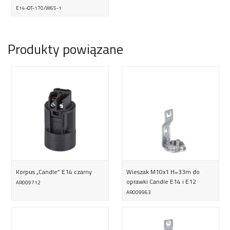
E14-OT-170/W65-1
Produkty powiązane
Korpus „Candle” E14 czarny
Wieszak M10x1 H=33m do
oprawki Candle E14 i E12
AR009712
AR009963