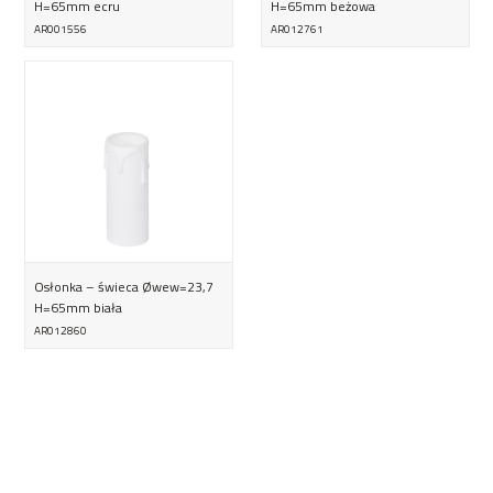
H=65mm ecru
H=65mm beżowa
AR001556
AR012761
Osłonka – świeca Øwew=23,7
H=65mm biała
AR012860