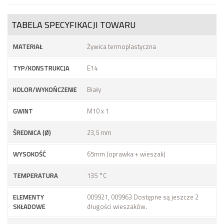
TABELA SPECYFIKACJI TOWARU
MATERIAŁ
Żywica termoplastyczna
TYP/KONSTRUKCJA
E14
KOLOR/WYKOŃCZENIE
Biały
GWINT
M10 x 1
ŚREDNICA (Ø)
23,5 mm
WYSOKOŚĆ
65mm (oprawka + wieszak)
TEMPERATURA
135 °C
ELEMENTY
009921, 009963 Dostępne są jeszcze 2
SKŁADOWE
długości wieszaków.