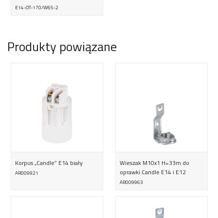
E14-OT-170/W65-2
Produkty powiązane
Korpus „Candle” E14 biały
Wieszak M10x1 H=33m do
oprawki Candle E14 i E12
AR009921
AR009963