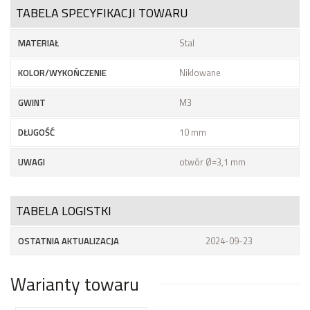
TABELA SPECYFIKACJI TOWARU
MATERIAŁ
Stal
KOLOR/WYKOŃCZENIE
Niklowane
GWINT
M3
DŁUGOŚĆ
10 mm
UWAGI
otwór Ø=3,1 mm
TABELA LOGISTKI
OSTATNIA AKTUALIZACJA
2024-09-23
Warianty towaru