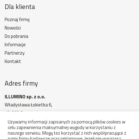
Dla klienta
Poznaj firmę
Nowości
Do pobrania
Informacje
Partnerzy
Kontakt
Adres firmy
ILLUMINO sp. z o.o.
Władysława Łokietka 6,
42-202 Częstochowa
MAPA DOJAZDU
Używamy informacji zapisanych za pomocą plików cookies w
celu zapewnienia maksymalnej wygody w korzystaniu z
Godziny otwarcia: 7:00 - 15:00
naszego serwisu. Mogą też korzystać z nich współpracujące z
nami firmy badawcze oraz reklamowe. Jeżeli nie wyrażasz