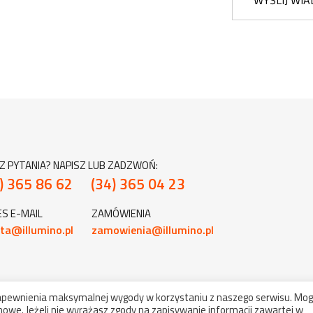
WYŚLIJ WI
Z PYTANIA? NAPISZ LUB ZADZWOŃ:
) 365 86 62
(34) 365 04 23
S E-MAIL
ZAMÓWIENIA
ta@illumino.pl
zamowienia@illumino.pl
zapewnienia maksymalnej wygody w korzystaniu z naszego serwisu. Mog
owe. Jeżeli nie wyrażasz zgody na zapisywanie informacji zawartej w
ht 2022-2026 illumino - komponenty, oświetlenie. Wszelkie prawa zas