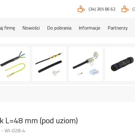
(34) 365 86 62
(
j firmę
Nowości
Do pobrania
Informacje
Partnerzy
k L=48 mm (pod uziom)
 - WI-028-4