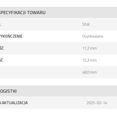
SPECYFIKACJI TOWARU
Ł
Stal
YKOŃCZENIE
Ocynkowane
ŚĆ
17,2 mm
ŚĆ
15,3 mm
48,0 mm
OGISTKI
 AKTUALIZACJA
2025-02-14