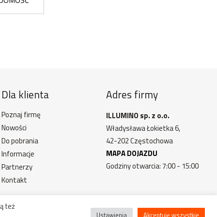
ADOMOŚĆ
Dla klienta
Adres firmy
Poznaj firmę
ILLUMINO sp. z o.o.
Nowości
Władysława Łokietka 6,
Do pobrania
42-202 Częstochowa
MAPA DOJAZDU
Informacje
Godziny otwarcia: 7:00 - 15:00
Partnerzy
Kontakt
ą też
Ustawienia
Akceptuję wszystkie
trzeżone