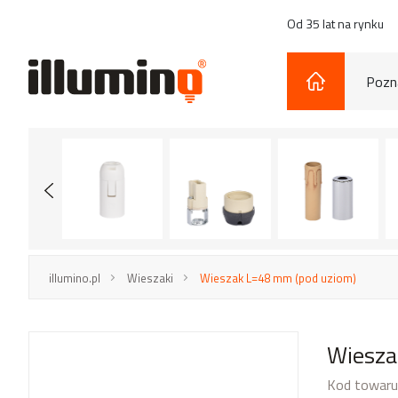
Od 35 lat na rynku
Pozna
illumino.pl
Wieszaki
Wieszak L=48 mm (pod uziom)
Wiesza
Kod towaru