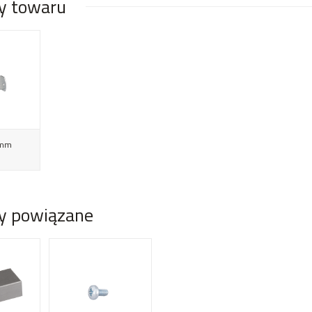
y towaru
 mm
y powiązane