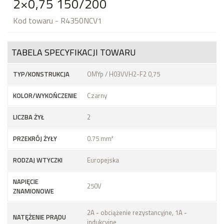
2×0,75 150/200
Kod towaru - R4350NCV1
TABELA SPECYFIKACJI TOWARU
TYP/KONSTRUKCJA
OMYp / H03VVH2-F2 0,75
KOLOR/WYKOŃCZENIE
Czarny
LICZBA ŻYŁ
2
PRZEKRÓJ ŻYŁY
0.75 mm²
RODZAJ WTYCZKI
Europejska
NAPIĘCIE
250V
ZNAMIONOWE
2A - obciążenie rezystancyjne, 1A -
NATĘŻENIE PRĄDU
indukcyjne