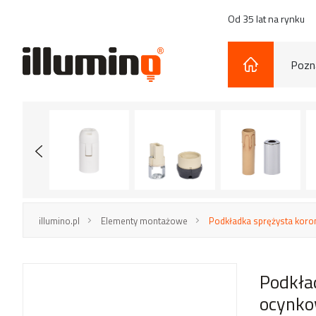
Od 35 lat na rynku
Pozna
illumino.pl
Elementy montażowe
Podkładka sprężysta kor
Podkła
ocynk