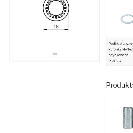
Podkładka sprę
koronka FI=1
ocynkowana
PS-002-4
Produkt