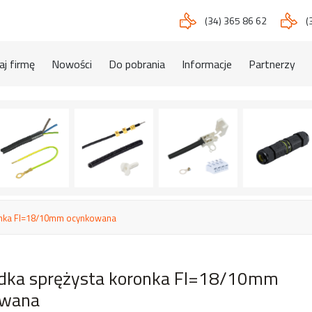
(34) 365 86 62
(
j firmę
Nowości
Do pobrania
Informacje
Partnerzy
onka FI=18/10mm ocynkowana
dka sprężysta koronka FI=18/10mm
owana