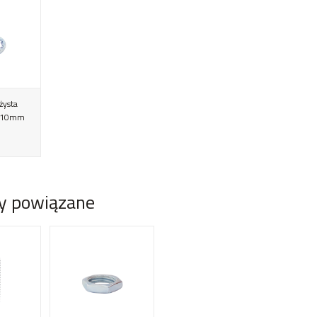
żysta
4/10mm
y powiązane