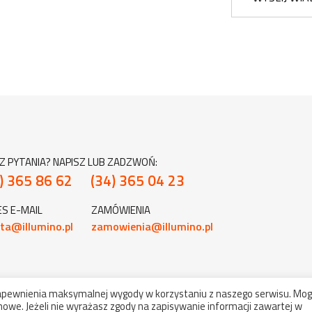
Z PYTANIA? NAPISZ LUB ZADZWOŃ:
) 365 86 62
(34) 365 04 23
S E-MAIL
ZAMÓWIENIA
ta@illumino.pl
zamowienia@illumino.pl
zapewnienia maksymalnej wygody w korzystaniu z naszego serwisu. Mog
owe. Jeżeli nie wyrażasz zgody na zapisywanie informacji zawartej w
ht 2022-2026 illumino - komponenty, oświetlenie. Wszelkie prawa zas