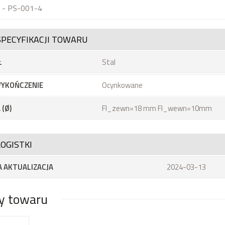
 - PS-001-4
SPECYFIKACJI TOWARU
Ł
Stal
YKOŃCZENIE
Ocynkowane
 (Ø)
FI_zewn=18 mm FI_wewn=10mm
OGISTKI
 AKTUALIZACJA
2024-03-13
y towaru