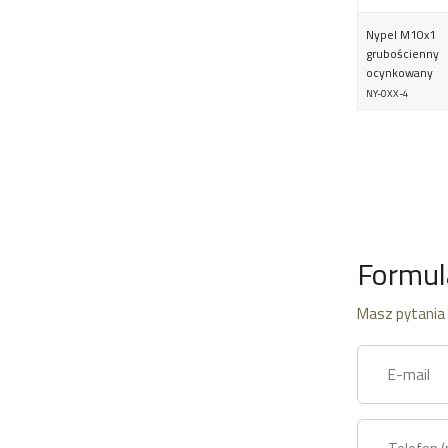
Nypel M10x1
grubościenny
ocynkowany
NY-0XX-4
Formul
Masz pytania 