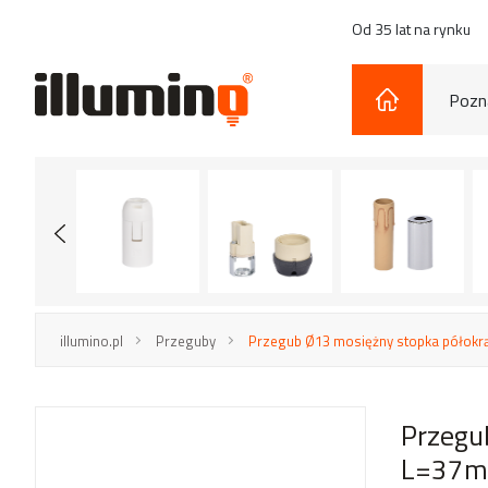
Od 35 lat na rynku
Pozna
illumino.pl
Przeguby
Przegub Ø13 mosiężny stopka półokr
Przegu
L=37mm