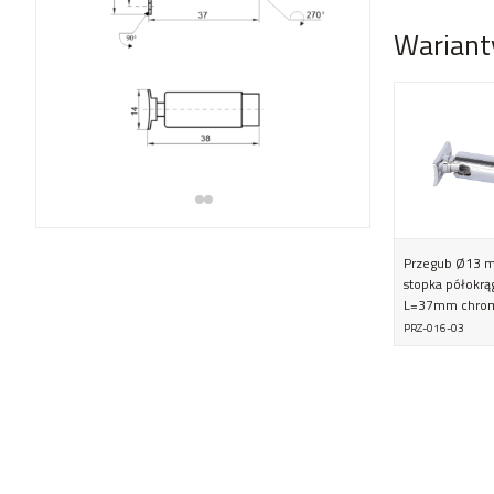
Wariant
Przegub Ø13 m
stopka półokrą
L=37mm chro
PRZ-016-03