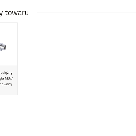
y towaru
osiężny
gła M8x1
mowany