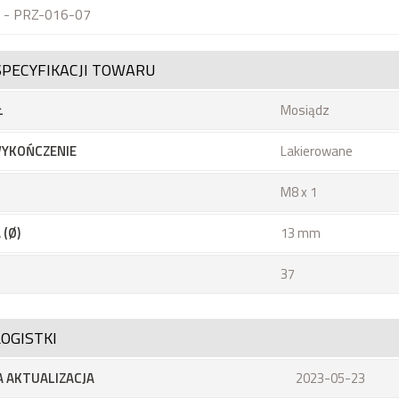
 - PRZ-016-07
SPECYFIKACJI TOWARU
Ł
Mosiądz
YKOŃCZENIE
Lakierowane
M8 x 1
 (Ø)
13 mm
37
OGISTKI
 AKTUALIZACJA
2023-05-23