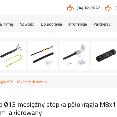
(34) 365 86 62
(
j firmę
Nowości
Do pobrania
Informacje
Partnerzy
ągła M8x1 L=37mm lakierowany
b Ø13 mosiężny stopka półokrągła M8x1
 lakierowany