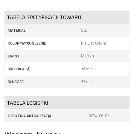
TABELA SPECYFIKACJI TOWARU
MATERIAŁ
Stal
KOLOR/WYKOŃCZENIE
Biały struktura
GWINT
M10 x 1
ŚREDNICA (Ø)
16 mm
DŁUGOŚĆ
57 mm
TABELA LOGISTKI
OSTATNIA AKTUALIZACJA
2024-06-07