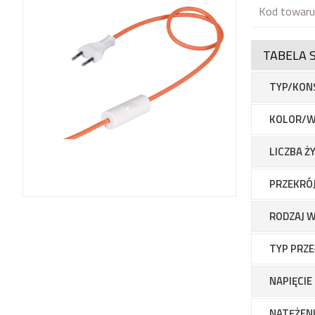
Kod towar
TABELA 
TYP/KON
KOLOR/W
LICZBA Ż
PRZEKRÓJ
RODZAJ 
TYP PRZE
NAPIĘCI
NATĘŻEN