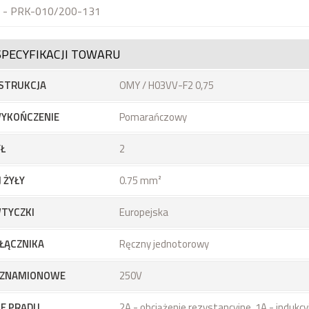
u - PRK-010/200-131
SPECYFIKACJI TOWARU
STRUKCJA
OMY / H03VV-F2 0,75
YKOŃCZENIE
Pomarańczowy
YŁ
2
 ŻYŁY
0.75 mm²
WTYCZKI
Europejska
ŁĄCZNIKA
Ręczny jednotorowy
E ZNAMIONOWE
250V
IE PRĄDU
2A - obciążenie rezystancyjne, 1A - indukcy