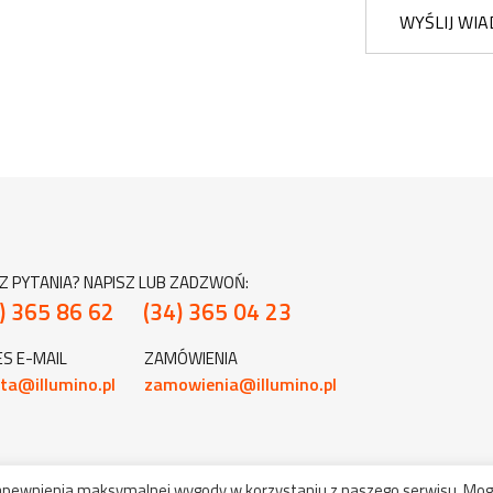
WYŚLIJ WI
Z PYTANIA? NAPISZ LUB ZADZWOŃ:
) 365 86 62
(34) 365 04 23
S E-MAIL
ZAMÓWIENIA
ta@illumino.pl
zamowienia@illumino.pl
zapewnienia maksymalnej wygody w korzystaniu z naszego serwisu. Mog