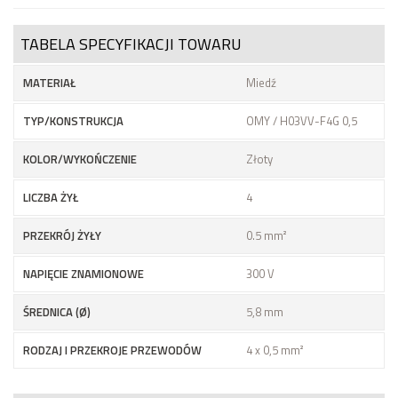
TABELA SPECYFIKACJI TOWARU
MATERIAŁ
Miedź
TYP/KONSTRUKCJA
OMY / H03VV-F4G 0,5
KOLOR/WYKOŃCZENIE
Złoty
LICZBA ŻYŁ
4
PRZEKRÓJ ŻYŁY
0.5 mm²
NAPIĘCIE ZNAMIONOWE
300 V
ŚREDNICA (Ø)
5,8 mm
RODZAJ I PRZEKROJE PRZEWODÓW
4 x 0,5 mm²