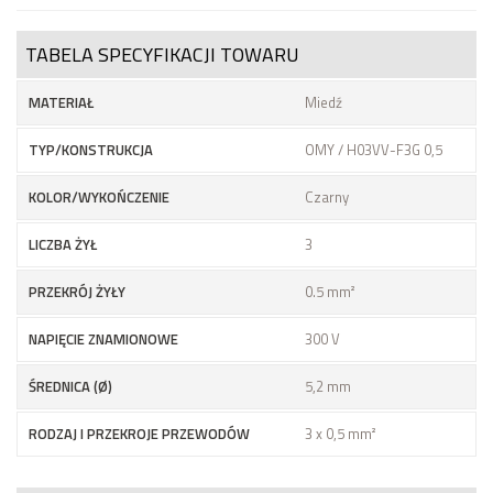
TABELA SPECYFIKACJI TOWARU
MATERIAŁ
Miedź
TYP/KONSTRUKCJA
OMY / H03VV-F3G 0,5
KOLOR/WYKOŃCZENIE
Czarny
LICZBA ŻYŁ
3
PRZEKRÓJ ŻYŁY
0.5 mm²
NAPIĘCIE ZNAMIONOWE
300 V
ŚREDNICA (Ø)
5,2 mm
RODZAJ I PRZEKROJE PRZEWODÓW
3 x 0,5 mm²