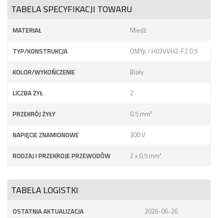
TABELA SPECYFIKACJI TOWARU
MATERIAŁ
Miedź
TYP/KONSTRUKCJA
OMYp / H03VVH2-F2 0,5
KOLOR/WYKOŃCZENIE
Biały
LICZBA ŻYŁ
2
PRZEKRÓJ ŻYŁY
0.5 mm²
NAPIĘCIE ZNAMIONOWE
300 V
RODZAJ I PRZEKROJE PRZEWODÓW
2 x 0,5 mm²
TABELA LOGISTKI
OSTATNIA AKTUALIZACJA
2026-06-26