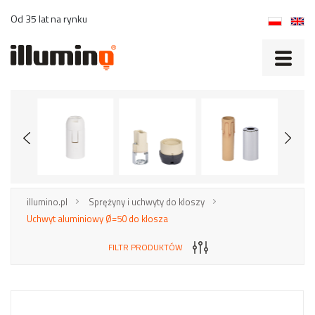
Od 35 lat na rynku
illumino.pl
Sprężyny i uchwyty do kloszy
Uchwyt aluminiowy Ø=50 do klosza
FILTR PRODUKTÓW