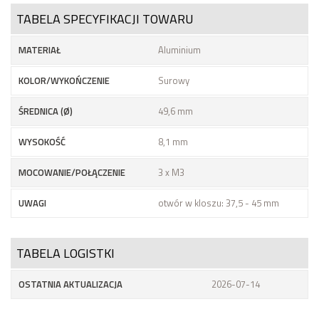
TABELA SPECYFIKACJI TOWARU
MATERIAŁ
Aluminium
KOLOR/WYKOŃCZENIE
Surowy
ŚREDNICA (Ø)
49,6 mm
WYSOKOŚĆ
8,1 mm
MOCOWANIE/POŁĄCZENIE
3 x M3
UWAGI
otwór w kloszu: 37,5 - 45 mm
TABELA LOGISTKI
OSTATNIA AKTUALIZACJA
2026-07-14