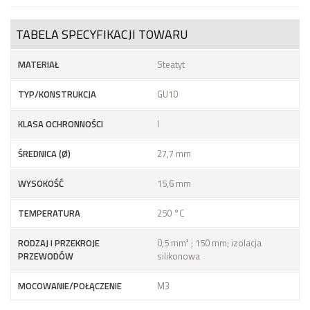
TABELA SPECYFIKACJI TOWARU
MATERIAŁ
Steatyt
TYP/KONSTRUKCJA
GU10
KLASA OCHRONNOŚCI
I
ŚREDNICA (Ø)
27,7 mm
WYSOKOŚĆ
15,6 mm
TEMPERATURA
250 °C
RODZAJ I PRZEKROJE
0,5 mm² ; 150 mm; izolacja
PRZEWODÓW
silikonowa
MOCOWANIE/POŁĄCZENIE
M3