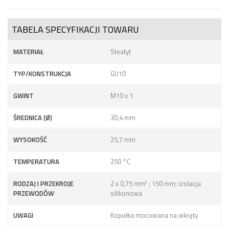
TABELA SPECYFIKACJI TOWARU
MATERIAŁ
Steatyt
TYP/KONSTRUKCJA
GU10
GWINT
M10 x 1
ŚREDNICA (Ø)
30,4 mm
WYSOKOŚĆ
25,7 mm
TEMPERATURA
250 °C
RODZAJ I PRZEKROJE
2 x 0,75 mm² ; 150 mm; izolacja
PRZEWODÓW
silikonowa
UWAGI
Kopułka mocowana na wkręty