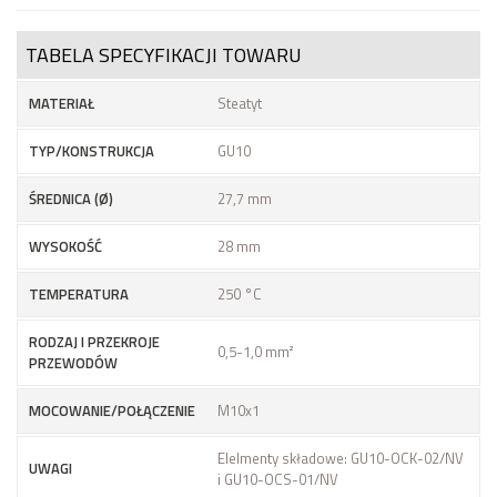
TABELA SPECYFIKACJI TOWARU
MATERIAŁ
Steatyt
TYP/KONSTRUKCJA
GU10
ŚREDNICA (Ø)
27,7 mm
WYSOKOŚĆ
28 mm
TEMPERATURA
250 °C
RODZAJ I PRZEKROJE
0,5-1,0 mm²
PRZEWODÓW
MOCOWANIE/POŁĄCZENIE
M10x1
Elelmenty składowe: GU10-OCK-02/NV
UWAGI
i GU10-OCS-01/NV