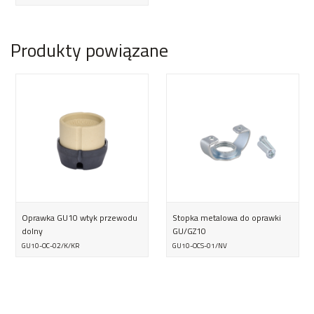
Produkty powiązane
Oprawka GU10 wtyk przewodu
Stopka metalowa do oprawki
dolny
GU/GZ10
GU10-OC-02/K/KR
GU10-OCS-01/NV