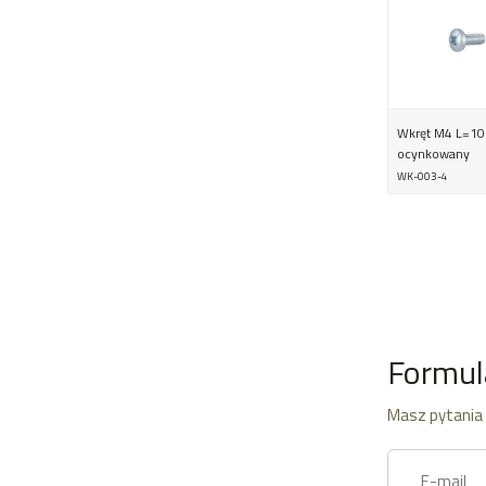
Wkręt M4 L=
ocynkowany
WK-003-4
Formul
Masz pytania 