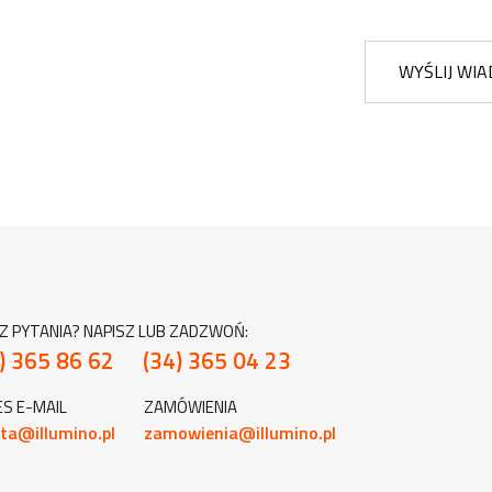
WYŚLIJ WI
Z PYTANIA? NAPISZ LUB ZADZWOŃ:
) 365 86 62
(34) 365 04 23
S E-MAIL
ZAMÓWIENIA
ta@illumino.pl
zamowienia@illumino.pl