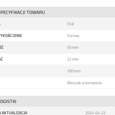
SPECYFIKACJI TOWARU
Ł
Stal
YKOŃCZENIE
Surowy
ŚĆ
50 mm
ŚĆ
22 mm
100 mm
Wieszak w komplecie
OGISTKI
 AKTUALIZACJA
2024-04-23