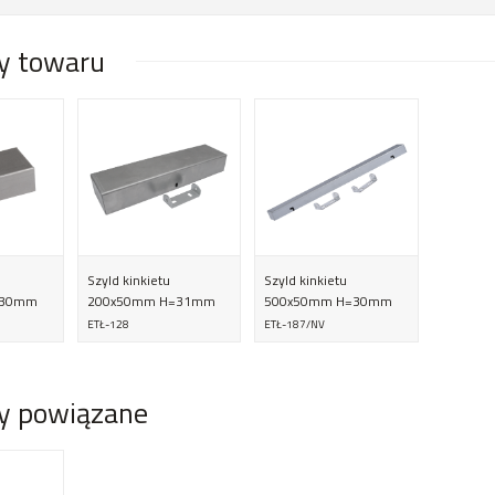
y towaru
Szyld kinkietu
Szyld kinkietu
=30mm
200x50mm H=31mm
500x50mm H=30mm
ETŁ-128
ETŁ-187/NV
y powiązane