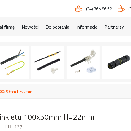
(34) 365 86 62
(
j firmę
Nowości
Do pobrania
Informacje
Partnerzy
u 100x50mm H=22mm
 kinkietu 100x50mm H=22mm
 - ETŁ-127