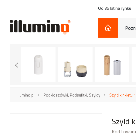
Od 35 lat na rynku
Pozna
illumino.pl
Podkloszówki, Podsufitki, Szyldy
Szyld kinkiet
Szyld
Kod towaru