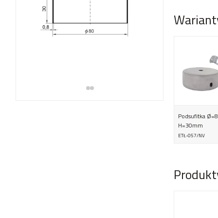
Wariant
Podsufitka Ø=
H=30mm
ETŁ-057/NV
Produkt