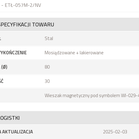
u - ETŁ-057M-2/NV
SPECYFIKACJI TOWARU
Ł
Stal
YKOŃCZENIE
Mosiądzowane + lakierowane
 (Ø)
80
ŚĆ
30
Wieszak magnetyczny pod symbolem WI-029-
OGISTKI
 AKTUALIZACJA
2025-02-03