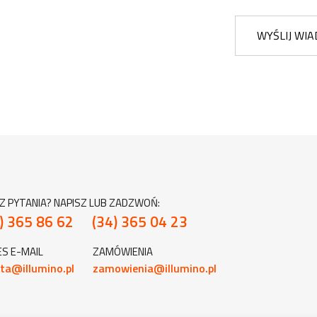
WYŚLIJ WI
Z PYTANIA? NAPISZ LUB ZADZWOŃ:
) 365 86 62
(34) 365 04 23
S E-MAIL
ZAMÓWIENIA
ta@illumino.pl
zamowienia@illumino.pl