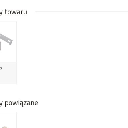
y towaru
80
y powiązane