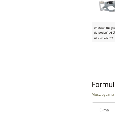
Wieszak magne
do podsufitki
WI-029-4/M/NV
Formul
Masz pytania 