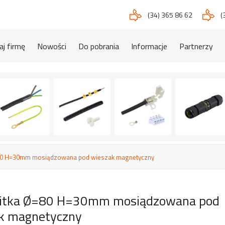
(34) 365 86 62
(
j firmę
Nowości
Do pobrania
Informacje
Partnerzy
80 H=30mm mosiądzowana pod wieszak magnetyczny
itka Ø=80 H=30mm mosiądzowana pod
k magnetyczny