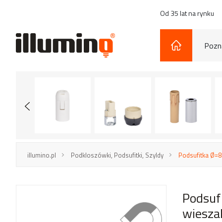
Od 35 lat na rynku
Pozna
illumino.pl
Podkloszówki, Podsufitki, Szyldy
Podsufitka Ø=
Podsuf
wiesza