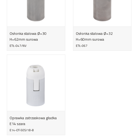
Osłonka stalowa Ø=30
Osłonka stalowa Ø=32
H=62mm surowa
H=60mm surowa
ETŁ-047/NV
ETŁ-067
Oprawka zatrzaskowa gładka
E14 szara
E14-OT-50S/18-8