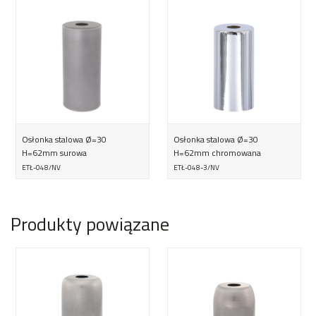
Osłonka stalowa Ø=30
Osłonka stalowa Ø=30
H=62mm surowa
H=62mm chromowana
ETŁ-048/NV
ETŁ-048-3/NV
Produkty powiązane