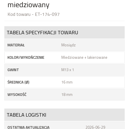
miedziowany
Kod towaru - ET-174-097
TABELA SPECYFIKACJI TOWARU
MATERIAŁ
Mosiądz
KOLOR/WYKOŃCZENIE
Miedziowane + lakierowane
GWINT
M13 x 1
ŚREDNICA (Ø)
16 mm
WYSOKOŚĆ
18 mm
TABELA LOGISTKI
OSTATNIA AKTUALIZACJA
2026-06-29