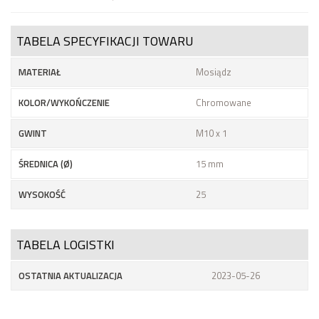
TABELA SPECYFIKACJI TOWARU
MATERIAŁ
Mosiądz
KOLOR/WYKOŃCZENIE
Chromowane
GWINT
M10 x 1
ŚREDNICA (Ø)
15 mm
WYSOKOŚĆ
25
TABELA LOGISTKI
OSTATNIA AKTUALIZACJA
2023-05-26