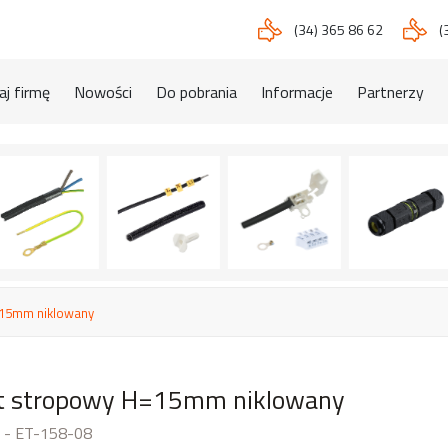
(34) 365 86 62
(
j firmę
Nowości
Do pobrania
Informacje
Partnerzy
15mm niklowany
 stropowy H=15mm niklowany
 - ET-158-08