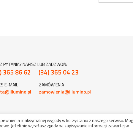
Z PYTANIA? NAPISZ LUB ZADZWOŃ:
) 365 86 62
(34) 365 04 23
S E-MAIL
ZAMÓWIENIA
ta@illumino.pl
zamowienia@illumino.pl
zapewnienia maksymalnej wygody w korzystaniu z naszego serwisu. Mog
owe. Jeżeli nie wyrażasz zgody na zapisywanie informacji zawartej w
ht 2022-2026 illumino - komponenty, oświetlenie. Wszelkie prawa zas
projekt i wykonanie:
ideoon.pl