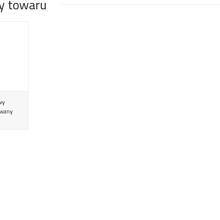
y towaru
wy
wany