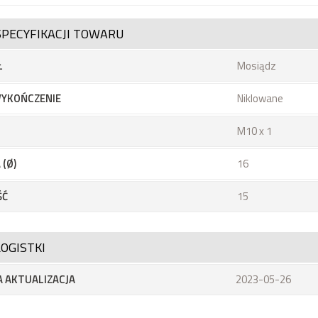
SPECYFIKACJI TOWARU
Ł
Mosiądz
YKOŃCZENIE
Niklowane
M10 x 1
 (Ø)
16
ŚĆ
15
OGISTKI
 AKTUALIZACJA
2023-05-26