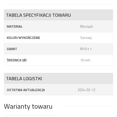
TABELA SPECYFIKACJI TOWARU
MATERIAŁ
Mosiądz
KOLOR/WYKOŃCZENIE
Surowy
GWINT
M10 x 1
ŚREDNICA (Ø)
16 mm
TABELA LOGISTKI
OSTATNIA AKTUALIZACJA
2024-03-12
Warianty towaru