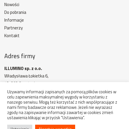
Nowości
Do pobrania
Informacje
Partnerzy
Kontakt
Adres firmy
ILLUMINO sp. z o.o.
Władysława Łokietka 6,
42-202 Częstochowa
MAPA DOJAZDU
Używamy informacji zapisanych za pomocą plików cookies w
celu zapewnienia maksymalnej wygody w korzystaniu z
Godziny otwarcia: 7:00 - 15:00
naszego serwisu. Mogą też korzystać z nich współpracujące z
nami firmy badawcze oraz reklamowe. Jeżeli nie wyrażasz
zgody na zapisywanie informacji zawartej w cookies zmień
ustawienia klikając w przycisk "Ustawienia".
Copyright 2022-2026 illumino - komponenty, oświetlenie.
Wszelkie prawa zastrzeżone