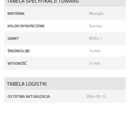
TABELA SPECYFIKACJI TOWARU
MATERIAŁ
Mosiądz
KOLOR/WYKOŃCZENIE
Surowy
GWINT
M10 x 1
ŚREDNICA (Ø)
14 mm
WYSOKOŚĆ
11 mm
TABELA LOGISTKI
OSTATNIA AKTUALIZACJA
2024-03-12