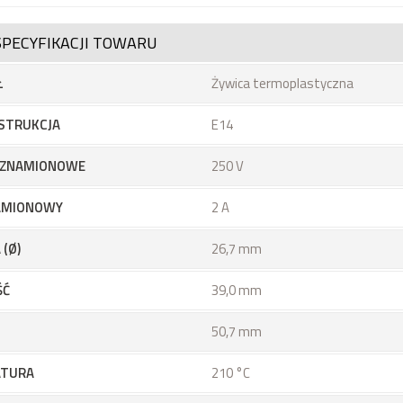
SPECYFIKACJI TOWARU
Ł
Żywica termoplastyczna
STRUKCJA
E14
E ZNAMIONOWE
250 V
AMIONOWY
2 A
 (Ø)
26,7 mm
ŚĆ
39,0 mm
50,7 mm
ATURA
210 °C