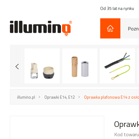
Od 35 lat na rynku
Pozna
illumino.pl
Oprawki E14, E12
Oprawka plafonowa E14 z osł
Oprawk
Kod towaru