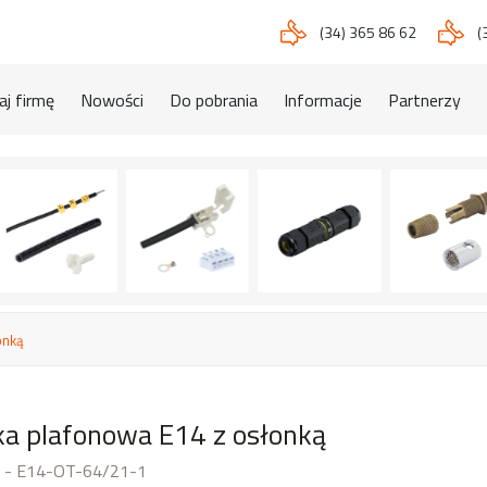
(34) 365 86 62
(
j firmę
Nowości
Do pobrania
Informacje
Partnerzy
onką
a plafonowa E14 z osłonką
 - E14-OT-64/21-1