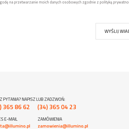
odę na przetwarzanie moich danych osobowych zgodnie z polityką prywatnoś
WYŚLIJ WI
Z PYTANIA? NAPISZ LUB ZADZWOŃ:
) 365 86 62
(34) 365 04 23
S E-MAIL
ZAMÓWIENIA
ta@illumino.pl
zamowienia@illumino.pl