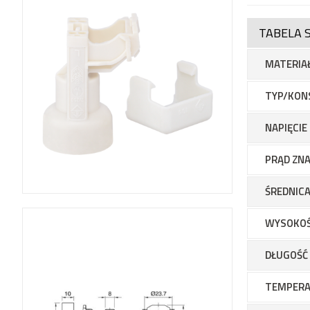
TABELA 
MATERIA
TYP/KON
NAPIĘCI
PRĄD ZN
ŚREDNICA
WYSOKO
DŁUGOŚĆ
TEMPER