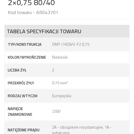
2×0,75 80/40
Kod towaru - AR043701
TABELA SPECYFIKACJI TOWARU
TYP/KONSTRUKCJA
OMY / H03VV-F2 0,75
KOLOR/WYKOŃCZENIE
Niebieski
LICZBA ŻYŁ
2
PRZEKRÓJ ŻYŁY
0.75 mm²
RODZAJ WTYCZKI
Europejska
NAPIĘCIE
250V
ZNAMIONOWE
2A - obciążenie rezystancyjne, 1A -
NATĘŻENIE PRĄDU
indukcyjne