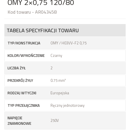
OMY 2×0,75 120/80
Kod towaru - AR043458
TABELA SPECYFIKACJI TOWARU
TYP/KONSTRUKCJA
OMY / H03VV-F2 0,75
KOLOR/WYKOŃCZENIE
Czarny
LICZBA ŻYŁ
2
PRZEKRÓJ ŻYŁY
0.75 mm²
RODZAJ WTYCZKI
Europejska
TYP PRZEŁĄCZNIKA
Ręczny jednotorowy
NAPIĘCIE
250V
ZNAMIONOWE