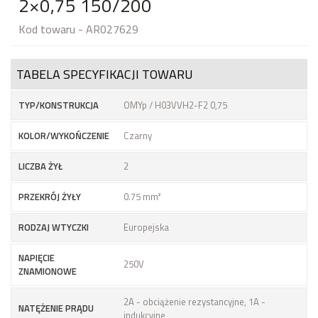
2×0,75 150/200
Kod towaru - AR027629
TABELA SPECYFIKACJI TOWARU
TYP/KONSTRUKCJA
OMYp / H03VVH2-F2 0,75
KOLOR/WYKOŃCZENIE
Czarny
LICZBA ŻYŁ
2
PRZEKRÓJ ŻYŁY
0.75 mm²
RODZAJ WTYCZKI
Europejska
NAPIĘCIE
250V
ZNAMIONOWE
2A - obciążenie rezystancyjne, 1A -
NATĘŻENIE PRĄDU
indukcyjne