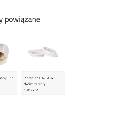
y powiązane
wany E14
Pierścień E14 Ø=43
H=9mm biały
AR012422