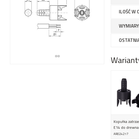
ILOŚĆ W 
WYMIARY
OSTATNIA
Wariant
Kopułka zatrz
E14 do drewna
AR024217