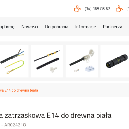
(34) 365 86 62
(
j firmę
Nowości
Do pobrania
Informacje
Partnerzy
wa E14 do drewna biała
a zatrzaskowa E14 do drewna biała
 - AR024218