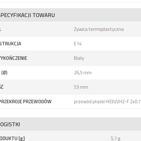
SPECYFIKACJI TOWARU
Ł
Żywica termoplastyczna
STRUKCJA
E14
YKOŃCZENIE
Biały
 (Ø)
26,5 mm
ŚĆ
53 mm
 PRZEKROJE PRZEWODÓW
przewód płaski H03VVH2-F 2x0.
OGISTKI
ODUKTU [g]
5,7 g.