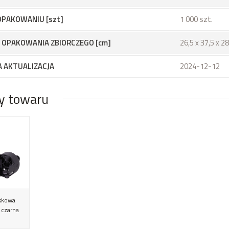
OPAKOWANIU [szt]
1 000 szt.
 OPAKOWANIA ZBIORCZEGO [cm]
26,5 x 37,5 x 2
 AKTUALIZACJA
2024-12-12
y towaru
askowa
 czarna