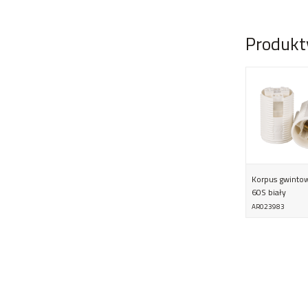
Produkt
Korpus gwinto
60S biały
AR023983