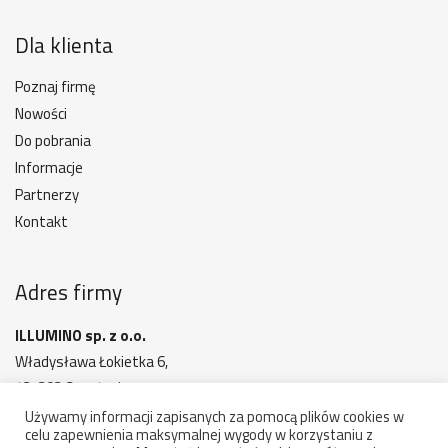
Dla klienta
Poznaj firmę
Nowości
Do pobrania
Informacje
Partnerzy
Kontakt
Adres firmy
ILLUMINO sp. z o.o.
Władysława Łokietka 6,
42-202 Częstochowa
MAPA DOJAZDU
Używamy informacji zapisanych za pomocą plików cookies w
celu zapewnienia maksymalnej wygody w korzystaniu z
Godziny otwarcia: 7:00 - 15:00