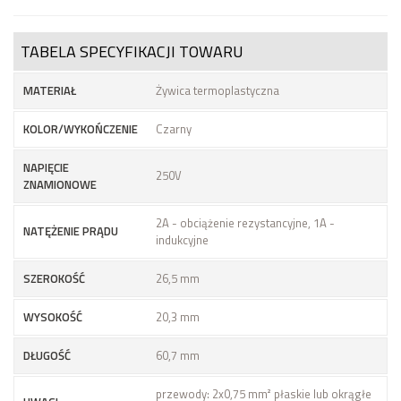
TABELA SPECYFIKACJI TOWARU
MATERIAŁ
Żywica termoplastyczna
KOLOR/WYKOŃCZENIE
Czarny
NAPIĘCIE
250V
ZNAMIONOWE
2A - obciążenie rezystancyjne, 1A -
NATĘŻENIE PRĄDU
indukcyjne
SZEROKOŚĆ
26,5 mm
WYSOKOŚĆ
20,3 mm
DŁUGOŚĆ
60,7 mm
przewody: 2x0,75 mm² płaskie lub okrągłe