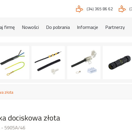
(34) 365 86 62
(
j firmę
Nowości
Do pobrania
Informacje
Partnerzy
wa złota
ka dociskowa złota
 - 5905A/46