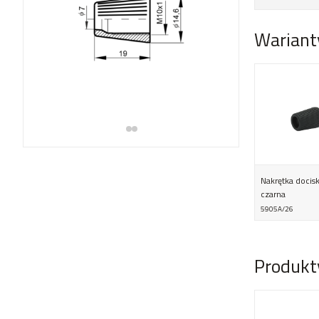
Wariant
Nakrętka docis
czarna
5905A/26
Produkt