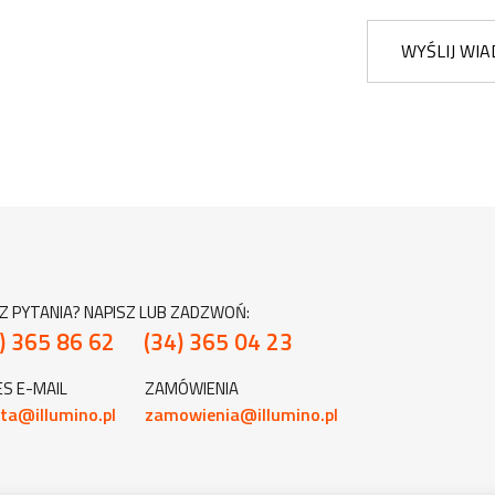
WYŚLIJ WI
Z PYTANIA? NAPISZ LUB ZADZWOŃ:
) 365 86 62
(34) 365 04 23
S E-MAIL
ZAMÓWIENIA
ta@illumino.pl
zamowienia@illumino.pl