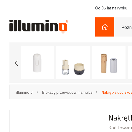
Od 35 lat na rynku
Pozna
illumino.pl
Blokady przewodów, hamulce
Nakrętka docisko
Nakręt
Kod towaru