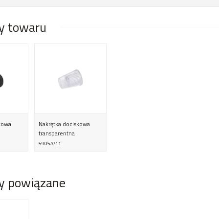
y towaru
kowa
Nakrętka dociskowa
transparentna
5905A/11
y powiązane