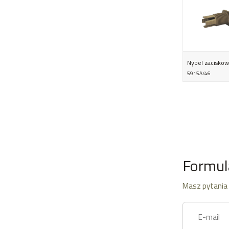
Nypel zaciskow
5915A/46
Formul
Masz pytania 