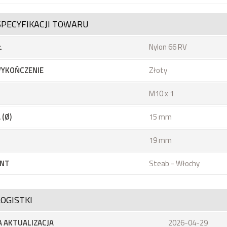
SPECYFIKACJI TOWARU
Ł
Nylon 66 RV
YKOŃCZENIE
Złoty
M10 x 1
 (Ø)
15 mm
19 mm
NT
Steab - Włochy
OGISTKI
 AKTUALIZACJA
2026-04-29