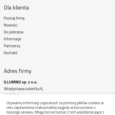
Dla klienta
Poznaj firmę
Nowości
Do pobrania
Informacje
Partnerzy
Kontakt
Adres firmy
ILLUMINO sp. z o.o.
Władysława Łokietka 6,
42-202 Częstochowa
MAPA DOJAZDU
Używamy informacji zapisanych za pomocą plików cookies w
celu zapewnienia maksymalnej wygody w korzystaniu z
Godziny otwarcia: 7:00 - 15:00
naszego serwisu. Mogą też korzystać z nich współpracujące z