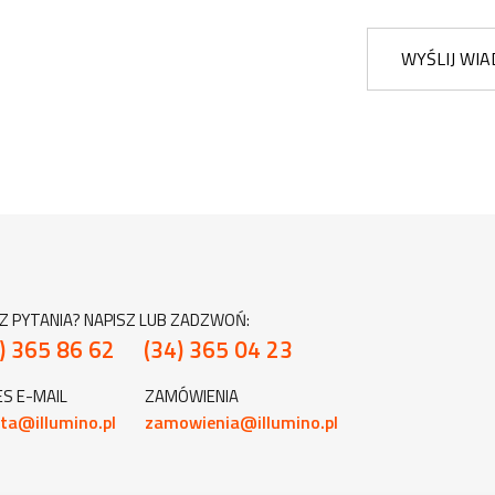
WYŚLIJ WI
Z PYTANIA? NAPISZ LUB ZADZWOŃ:
) 365 86 62
(34) 365 04 23
S E-MAIL
ZAMÓWIENIA
ta@illumino.pl
zamowienia@illumino.pl