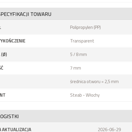
SPECYFIKACJI TOWARU
Ł
Polipropylen (PP)
YKOŃCZENIE
Transparent
 (Ø)
5 / 8 mm
ŚĆ
7 mm
średnica otworu = 2,5 mm
NT
Steab - Włochy
OGISTKI
 AKTUALIZACJA
2026-06-29