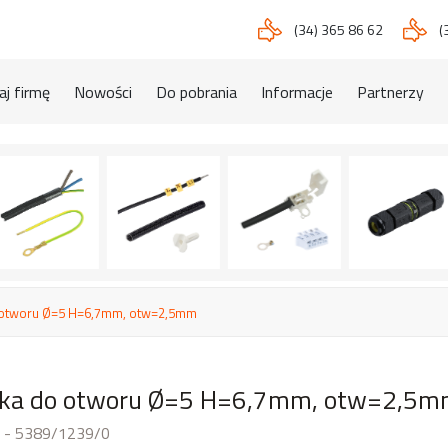
(34) 365 86 62
(
j firmę
Nowości
Do pobrania
Informacje
Partnerzy
 otworu Ø=5 H=6,7mm, otw=2,5mm
tka do otworu Ø=5 H=6,7mm, otw=2,5
 - 5389/1239/0