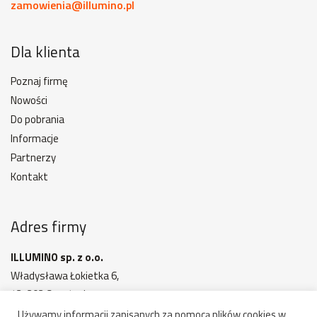
zamowienia@illumino.pl
Dla klienta
Poznaj firmę
Nowości
Do pobrania
Informacje
Partnerzy
Kontakt
Adres firmy
ILLUMINO sp. z o.o.
Władysława Łokietka 6,
42-202 Częstochowa
MAPA DOJAZDU
Używamy informacji zapisanych za pomocą plików cookies w