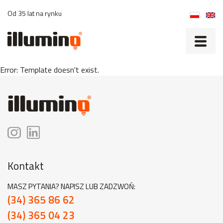
Od 35 lat na rynku
Error: Template doesn't exist.
Kontakt
MASZ PYTANIA? NAPISZ LUB ZADZWOŃ:
(34) 365 86 62
(34) 365 04 23