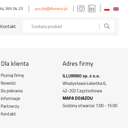
34) 365 04 23
poczta@illumino.pl
Kontakt
Dla klienta
Adres firmy
Poznaj firmę
ILLUMINO sp. z o.o.
Nowości
Władysława Łokietka 6,
Do pobrania
42-202 Częstochowa
MAPA DOJAZDU
Informacje
Godziny otwarcia: 7:00 - 15:00
Partnerzy
Kontakt