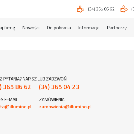
(34) 365 86 62
(
j firmę
Nowości
Do pobrania
Informacje
Partnerzy
Z PYTANIA? NAPISZ LUB ZADZWOŃ:
) 365 86 62
(34) 365 04 23
S E-MAIL
ZAMÓWIENIA
ta@illumino.pl
zamowienia@illumino.pl