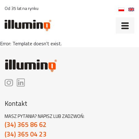
Od 35 lat na rynku
Error: Template doesn't exist.
Kontakt
MASZ PYTANIA? NAPISZ LUB ZADZWOŃ:
(34) 365 86 62
(34) 365 04 23